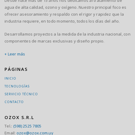
Desde hace más de 15 años nos dedicamos al tratamiento de
agua de alta calidad, ozono y oxígeno. Nuestro principal foco es
ofrecer asesoramiento y respaldo con el rigor y rapidez que la
industria requiere, en todo momento, todos los días del año.
Desarrollamos proyectos a la medida de la industria nacional, con
componentes de marcas exclusivas y diseño propio.
+ Leer más
PÁGINAS
INICIO
TECNOLOGÍAS
SERVICIO TÉCNICO
CONTACTO
OZOX S.R.L
Tel.:
(598) 2525 7805
Email:
ozox@ozox.com.uy