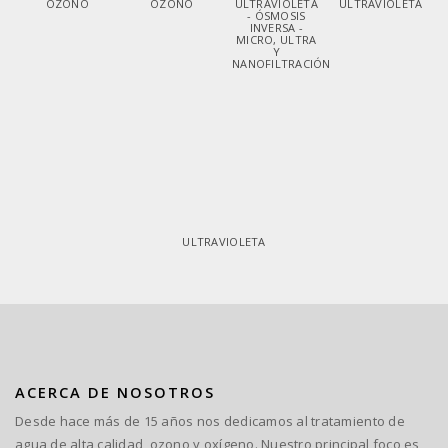
OZONO
OZONO
ULTRAVIOLETA
ULTRAVIOLETA
- ÓSMOSIS
INVERSA -
MICRO, ULTRA
Y
NANOFILTRACIÓN
ULTRAVIOLETA
ACERCA DE NOSOTROS
Desde hace más de 15 años nos dedicamos al tratamiento de
agua de alta calidad, ozono y oxígeno. Nuestro principal foco es